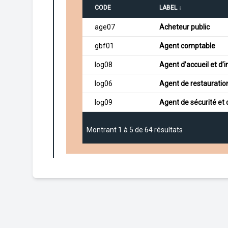
CODE
LABEL ↓
age07
Acheteur public
gbf01
Agent comptable
log08
Agent d’accueil et d’
log06
Agent de restauratio
log09
Agent de sécurité et
Montrant
1
à
5
de
64
résultats