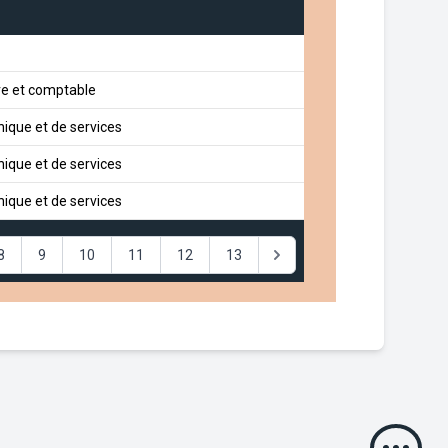
re et comptable
nique et de services
nique et de services
nique et de services
8
9
10
11
12
13