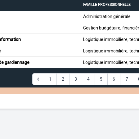
FAMILLE PROFESSIONNELLE
Administration générale
Gestion budgétaire, financiè
information
Logistique immobilière, tech
n
Logistique immobilière, tech
 de gardiennage
Logistique immobilière, tech
1
2
3
4
5
6
7