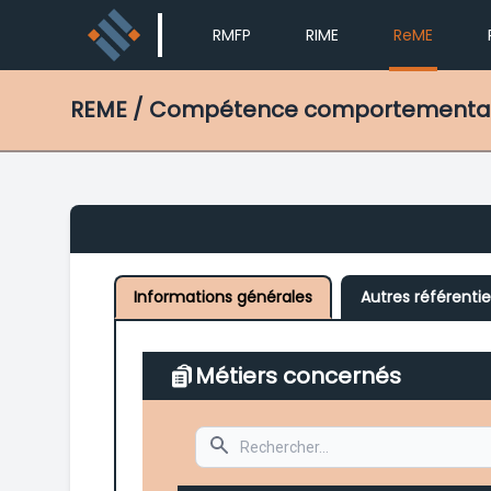
RMFP
RIME
ReME
REME
/ Compétence comportementale 
Informations générales
Autres référentie
Métiers concernés
Search