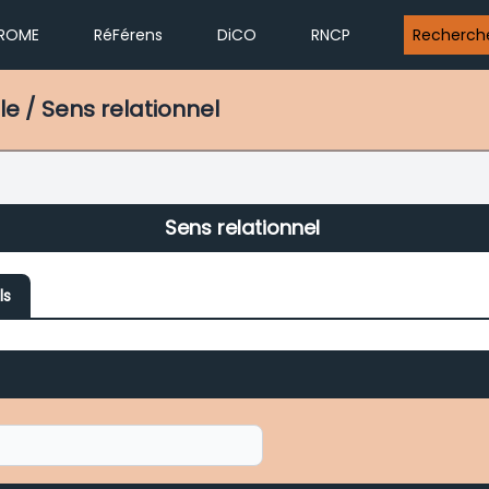
ROME
RéFérens
DiCO
RNCP
Recherch
/ Sens relationnel
Sens relationnel
ls