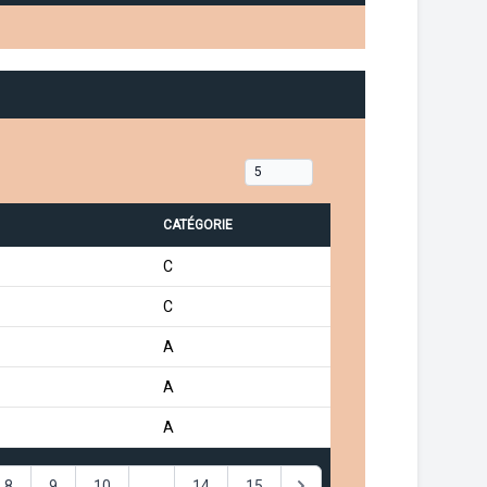
CATÉGORIE
C
C
A
A
A
8
9
10
...
14
15