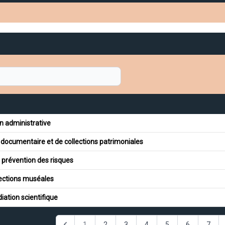
n administrative
 documentaire et de collections patrimoniales
 prévention des risques
lections muséales
iation scientifique
1
2
3
4
5
6
7