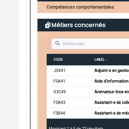
Compétences comportementales
Métiers concernés
Search
CODE
LABEL ↓
J5X41
Adjoint-e en gestio
F5A41
Aide d'information
G3C49
Animateur-trice en
F3A43
Assistant-e de col
F3B44
Assistant-e de méd
Montrant
1
à
5
de
72
résultats