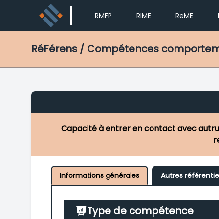
RMFP
RIME
ReME
RéFérens
/ Compétences comportement
Capacité à entrer en contact avec autrui
r
Informations générales
Autres référentie
Type de compétence