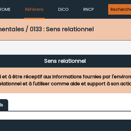
ROME
RéFérens
DiCO
RNCP
Recherch
ales / 0133 : Sens relationnel
Sens relationnel
 et à être réceptif aux informations fournies par l'envir
elationnel et à l'utiliser comme aide et support à son acti
ls