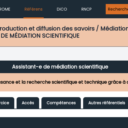
ROME
RéFérens
DiCO
RNCP
Recherch
duction et diffusion des savoirs / Médiation 
 DE MÉDIATION SCIENTIFIQUE
Assistant-e de médiation scientifique
aissance et la recherche scientifique et technique grâce 
rcice
Accès
Compétences
Autres référentiels