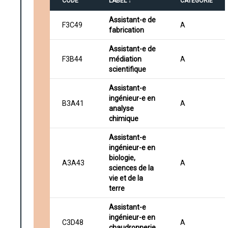
CODE
LABEL ↓
CATÉGORIE
Assistant-e de
F3C49
A
fabrication
Assistant-e de
F3B44
médiation
A
scientifique
Assistant-e
ingénieur-e en
B3A41
A
analyse
chimique
Assistant-e
ingénieur-e en
biologie,
A3A43
A
sciences de la
vie et de la
terre
Assistant-e
ingénieur-e en
C3D48
A
chaudronnerie