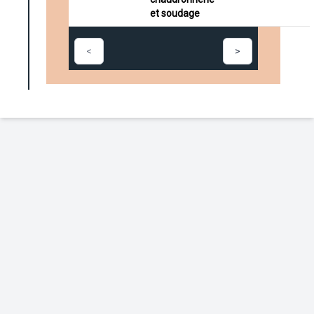
et soudage
<
>