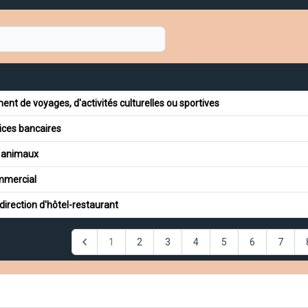
 de voyages, d'activités culturelles ou sportives
vices bancaires
s animaux
mmercial
direction d'hôtel-restaurant
1
2
3
4
5
6
7