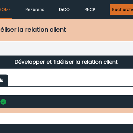
ROME
RéFérens
DiCO
RNCP
Recherch
liser la relation client
Développer et fidéliser la relation client
ls