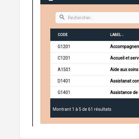
Search
CODE
LABEL ↓
G1201
Accompagnement
C1201
Accueil et ser
A1501
Aide aux soin
D1401
Assistanat co
G1401
Assistance de 
Montrant
1
à
5
de
61
résultats