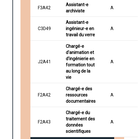
Assistant-e
F3A42
A
archiviste
Assistant-e
C3D49
ingénieur-e en
A
travail du verre
Chargé-e
d'animation et
d'ingénierie en
J2A41
A
formation tout
au long de la
vie
Chargé-e des
F2A42
ressources
A
documentaires
Chargé-e du
traitement des
F2A43
A
données
scientifiques