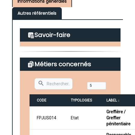
Informations générales
Autres référentiels
Savoir-faire
Métiers concernés
Search
CODE
TYPOLOGIES
LABEL ↓
Greffière /
FPJUS014
Etat
Greffier
pénitentiaire