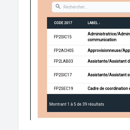
Search
CODE 2017
LABEL ↓
Administratrice/Admini
FP2SIC15
communication
FP2ACH05
Approvisionneuse/Appr
FP2LAB03
Assistante/Assistant d
FP2SIC17
Assistante/Assistant s
FP2SEC19
Cadre de coordination et
Montrant
1
à
5
de
39
résultats