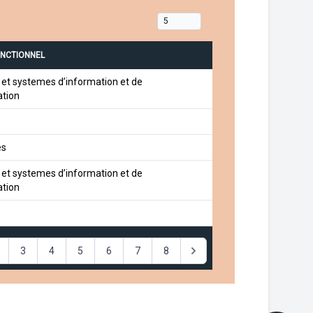
ONCTIONNEL
et systemes d’information et de
tion
es
et systemes d’information et de
tion
3
4
5
6
7
8