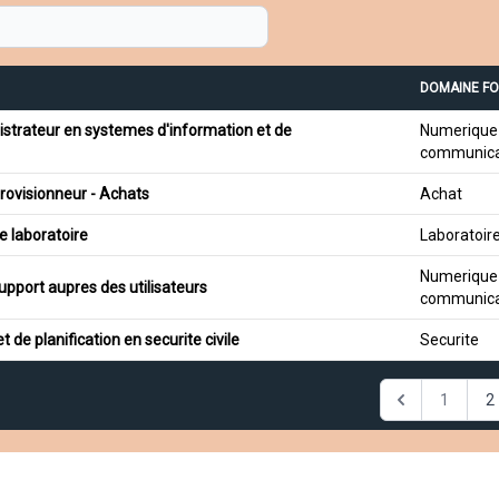
DOMAINE F
strateur en systemes d'information et de
Numerique 
communica
ovisionneur - Achats
Achat
e laboratoire
Laboratoir
Numerique 
upport aupres des utilisateurs
communica
 de planification en securite civile
Securite
1
2