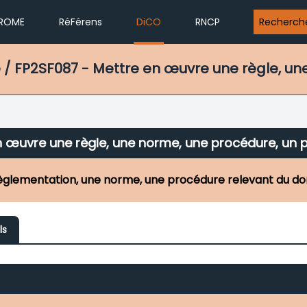
ROME
RéFérens
DiCO
RNCP
Recherch
e / FP2SF087 - Mettre en œuvre une règle, u
n œuvre une règle, une norme, une procédure, un 
èglementation, une norme, une procédure relevant du dom
ls