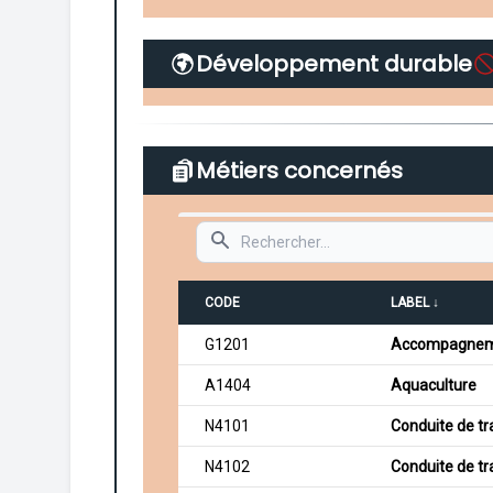
Développement durable
Métiers concernés
Search
CODE
LABEL ↓
G1201
Accompagnement
A1404
Aquaculture
N4101
Conduite de tr
N4102
Conduite de tr