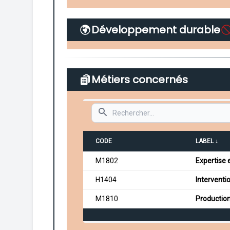
Développement durable
Métiers concernés
Search
CODE
LABEL ↓
M1802
Expertise 
H1404
Interventi
M1810
Production