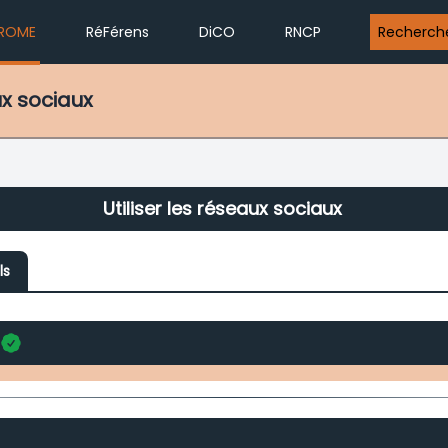
ROME
RéFérens
DiCO
RNCP
Recherch
ux sociaux
Utiliser les réseaux sociaux
ls