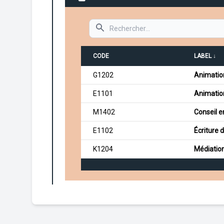
Search
CODE
LABEL ↓
G1202
Animation
E1101
Animation
M1402
Conseil e
E1102
Écriture d
K1204
Médiation 