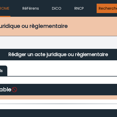
ROME
RéFérens
DiCO
RNCP
Recherch
 juridique ou règlementaire
Rédiger un acte juridique ou règlementaire
ls
able