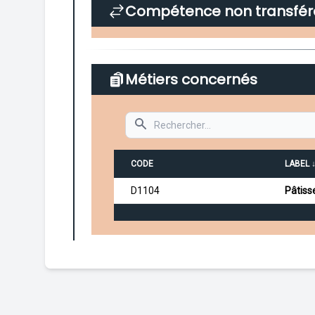
Compétence non transfér
Métiers concernés
Search
CODE
LABEL 
D1104
Pâtisse