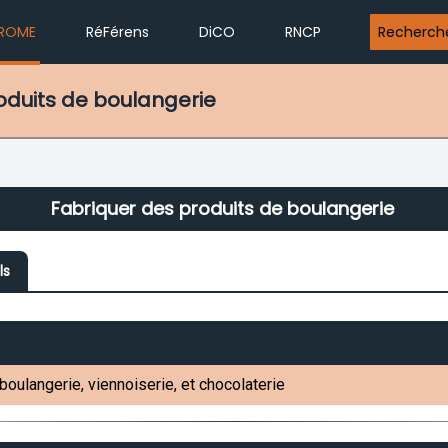
ROME
RéFérens
DiCO
RNCP
Recherch
roduits de boulangerie
Fabriquer des produits de boulangerie
ls
boulangerie, viennoiserie, et chocolaterie