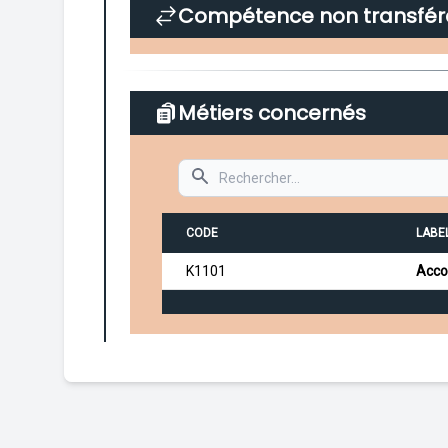
Compétence non transfér
Métiers concernés
Search
CODE
LABEL
K1101
Acco