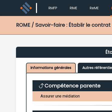
RMFP
RIME
ReME
ROME
/ Savoir-faire : Établir le contra
Éta
Informations générales
Autres référentie
Compétence parente
Assurer une médiation