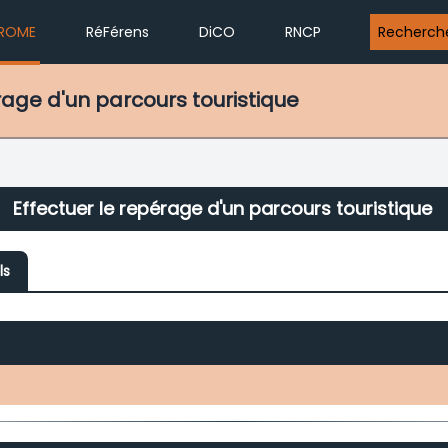
ROME
RéFérens
DiCO
RNCP
Recherch
érage d'un parcours touristique
Effectuer le repérage d'un parcours touristique
ls