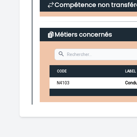
Compétence non transfér
Métiers concernés
Search
CODE
LABEL 
N4103
Condu