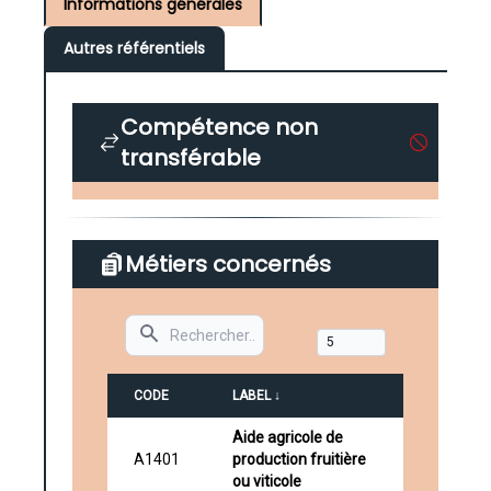
Informations générales
Autres référentiels
Compétence non
transférable
Métiers concernés
Search
CODE
LABEL ↓
Aide agricole de
A1401
production fruitière
ou viticole