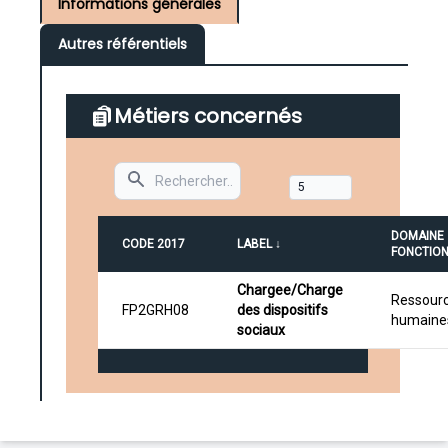
Informations générales
Autres référentiels
Métiers concernés
Search
DOMAINE
CODE 2017
LABEL ↓
FONCTIO
Chargee/Charge
Ressour
FP2GRH08
des dispositifs
humaine
sociaux