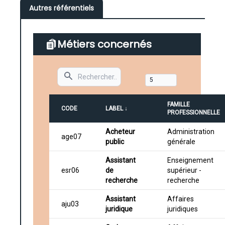
Autres référentiels
Métiers concernés
Search
FAMILLE
CODE
LABEL ↓
PROFESSIONNELLE
Acheteur
Administration
age07
public
générale
Assistant
Enseignement
esr06
de
supérieur -
recherche
recherche
Assistant
Affaires
aju03
juridique
juridiques