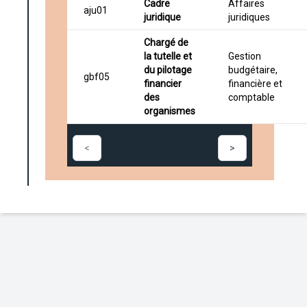
Cadre
Affaires
aju01
juridique
juridiques
Chargé de
la tutelle et
Gestion
du pilotage
budgétaire,
gbf05
financier
financière et
des
comptable
organismes
<
>