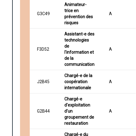
Animateur-
trice en
G3C49
A
prévention des
risques
Assistant-e des
technologies
de
F3D52
A
l'information et
de la
communication
Chargé-e de la
J2B45
coopération
A
internationale
Chargé-e
d'exploitation
G2B44
d'un
A
groupement de
restauration
Chargé-e du