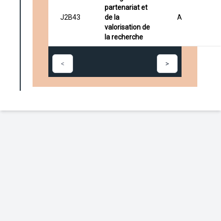
partenariat et
J2B43
de la
A
valorisation de
la recherche
<
>