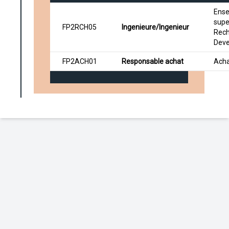
Ens
supe
FP2RCH05
Ingenieure/Ingenieur
Rech
Dev
FP2ACH01
Responsable achat
Ach