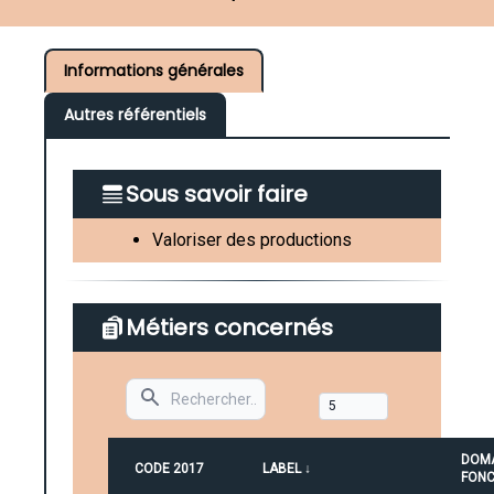
Informations générales
Autres référentiels
Sous savoir faire
Valoriser des productions
Métiers concernés
Search
DOM
CODE 2017
LABEL ↓
FONC