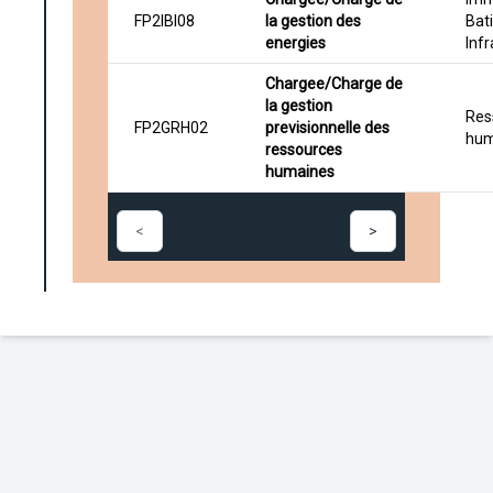
FP2IBI08
la gestion des
Bat
energies
Inf
Chargee/Charge de
la gestion
Res
FP2GRH02
previsionnelle des
hum
ressources
humaines
<
>