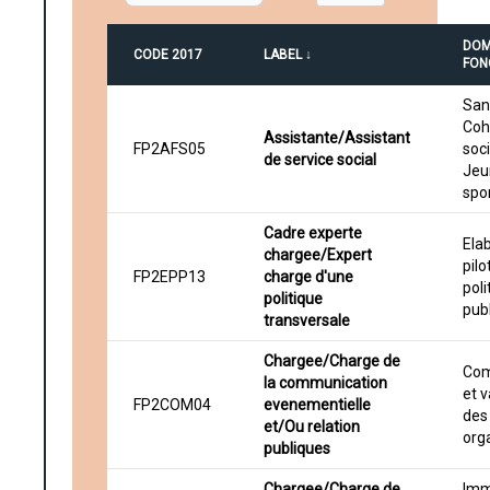
DOM
CODE 2017
LABEL ↓
FON
San
Coh
Assistante/Assistant
FP2AFS05
soci
de service social
Jeu
spo
Cadre experte
Ela
chargee/Expert
pil
FP2EPP13
charge d'une
poli
politique
pub
transversale
Chargee/Charge de
Com
la communication
et v
FP2COM04
evenementielle
des
et/Ou relation
org
publiques
Chargee/Charge de
Imm